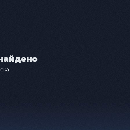
найдено
ска