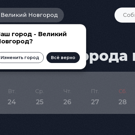
Великий Новгород
аш город - Великий
Новгород?
ого Новгорода н
Изменить город
Всё верно
Вт.
Ср.
Чт.
Пт.
Сб.
24
25
26
27
28