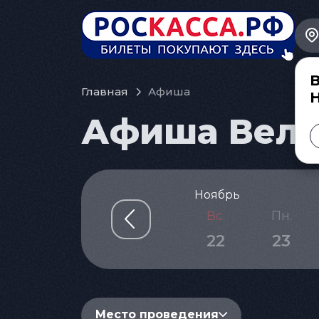
В
Главная
Афиша
Афиша Велик
Ноябрь
Чт.
Пт.
Сб.
Вс.
Пн.
19
20
21
22
23
Место проведения