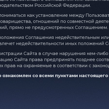
нодательством Российской Федерации.
т пониматься как установление между Пользов
товарищества, отношений по совместной деяте
ений, прямо не предусмотренных Соглашением.
о положения Соглашения недействительным и
влечет недействительности иных положений С
инистрации Сайта в случае нарушения кем-либ
ацию Сайта права предпринять позднее соотв
их прав на охраняемые в соответствии с закон
 ознакомлен со всеми пунктами настоящего