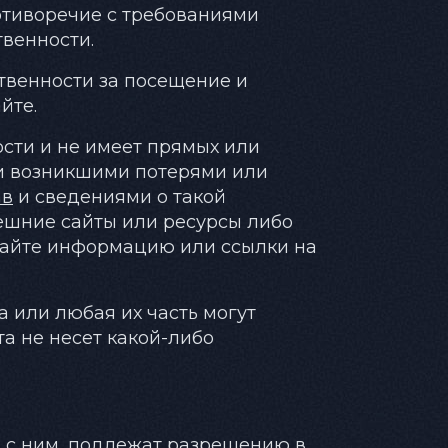
ротиворечие с требованиями
венности.
ственности за посещение и
йте.
ости и не имеет прямых или
ли возникшими потерями или
ав
и сведениями о такой
ешние сайты или ресурсы либо
 Сайте информацию или ссылки на
а или любая их часть могут
а не несет какой-либо
е с ним, подлежат разрешению в