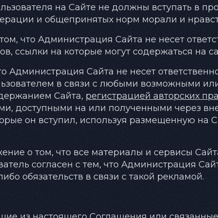
ользователя на Сайте не должны вступать в п
ерации и общепринятых норм морали и нравст
 том, что Администрация Сайта не несет ответ
в, ссылки на которые могут содержаться на са
 что Администрация Сайта не несет ответственн
льзователем в связи с любыми возможными и
одержанием Сайта,
регистрацией авторских пр
ами, доступными на или полученными через вн
оторые он вступил, используя размещенную на
ение о том, что все материалы и сервисы Сайт
атель согласен с тем, что Администрация Сайт
либо обязательств в связи с такой рекламой.
ающие из настоящего Соглашения или связанны