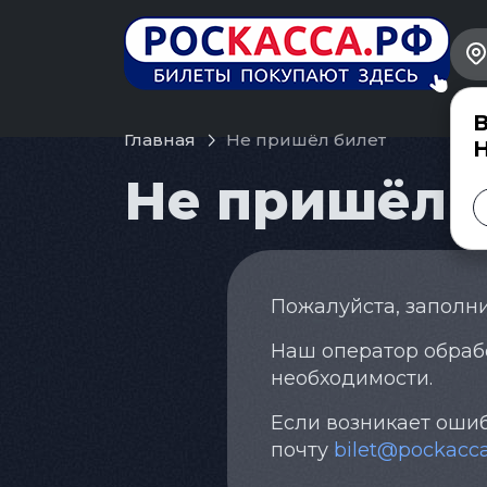
В
Главная
Не пришёл билет
Не пришёл 
Пожалуйста, заполн
Наш оператор обрабо
необходимости.
Если возникает ошиб
почту
bilet@pockacca