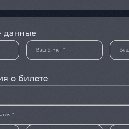
е данные
ия о билете