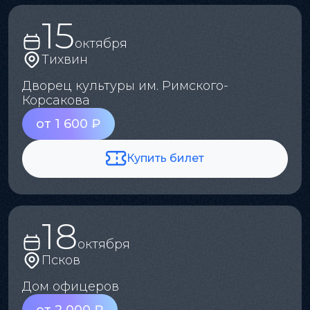
15
октября
Тихвин
Дворец культуры им. Римского-
Корсакова
от 1 600 ₽
Купить билет
18
октября
Псков
Дом офицеров
от 2 000 ₽